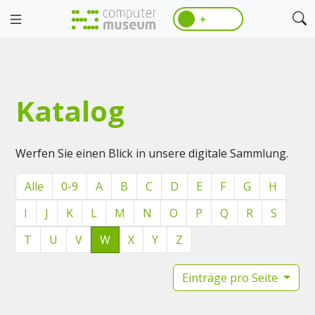
☀️
Katalog
Werfen Sie einen Blick in unsere digitale Sammlung.
Alle
0-9
A
B
C
D
E
F
G
H
I
J
K
L
M
N
O
P
Q
R
S
T
U
V
W
X
Y
Z
Einträge pro Seite