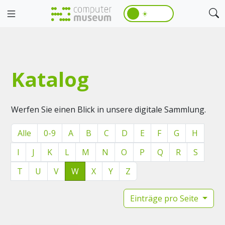
☀️
Katalog
Werfen Sie einen Blick in unsere digitale Sammlung.
Alle
0-9
A
B
C
D
E
F
G
H
I
J
K
L
M
N
O
P
Q
R
S
T
U
V
W
X
Y
Z
Einträge pro Seite