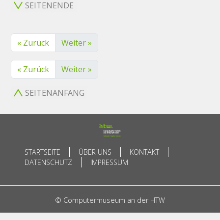
SEITENENDE
« Zurück
Weiter »
« Zurück
Weiter »
SEITENANFANG
STARTSEITE
ÜBER UNS
KONTAKT
DATENSCHUTZ
IMPRESSUM
© Computermuseum an der HTW