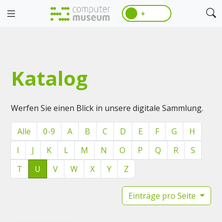
☀️
Katalog
Werfen Sie einen Blick in unsere digitale Sammlung.
Alle
0-9
A
B
C
D
E
F
G
H
I
J
K
L
M
N
O
P
Q
R
S
T
U
V
W
X
Y
Z
Einträge pro Seite