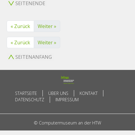
SEITENENDE
« Zurück
Weiter »
« Zurück
Weiter »
SEITENANFANG
STARTSEITE
ÜBER UNS
KONTAKT
DATENSCHUTZ
IMPRESSUM
© Computermuseum an der HTW