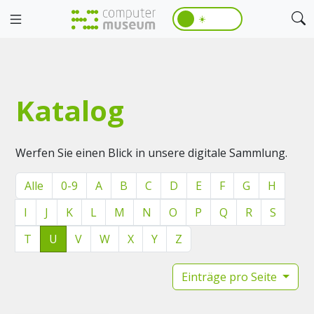
☀️
Katalog
Werfen Sie einen Blick in unsere digitale Sammlung.
Alle
0-9
A
B
C
D
E
F
G
H
I
J
K
L
M
N
O
P
Q
R
S
T
U
V
W
X
Y
Z
Einträge pro Seite