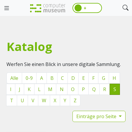
☀️
Katalog
Werfen Sie einen Blick in unsere digitale Sammlung.
Alle
0-9
A
B
C
D
E
F
G
H
I
J
K
L
M
N
O
P
Q
R
S
T
U
V
W
X
Y
Z
Einträge pro Seite