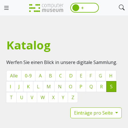
☀️
Katalog
Werfen Sie einen Blick in unsere digitale Sammlung.
Alle
0-9
A
B
C
D
E
F
G
H
I
J
K
L
M
N
O
P
Q
R
S
T
U
V
W
X
Y
Z
Einträge pro Seite