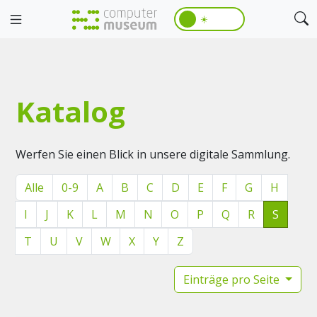
☀️
Katalog
Werfen Sie einen Blick in unsere digitale Sammlung.
Alle
0-9
A
B
C
D
E
F
G
H
I
J
K
L
M
N
O
P
Q
R
S
T
U
V
W
X
Y
Z
Einträge pro Seite