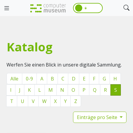
☀️
Katalog
Werfen Sie einen Blick in unsere digitale Sammlung.
Alle
0-9
A
B
C
D
E
F
G
H
I
J
K
L
M
N
O
P
Q
R
S
T
U
V
W
X
Y
Z
Einträge pro Seite