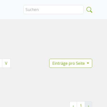
V
Einträge pro Seite
‹
1
›