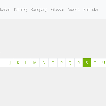
keiten
Katalog
Rundgang
Glossar
Videos
Kalender
.
I
J
K
L
M
N
O
P
Q
R
S
T
U