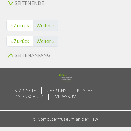
SEITENENDE
« Zurück
Weiter »
« Zurück
Weiter »
SEITENANFANG
STARTSEITE
ÜBER UNS
KONTAKT
DATENSCHUTZ
IMPRESSUM
© Computermuseum an der HTW