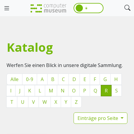
☀️
Katalog
Werfen Sie einen Blick in unsere digitale Sammlung.
Alle
0-9
A
B
C
D
E
F
G
H
I
J
K
L
M
N
O
P
Q
R
S
T
U
V
W
X
Y
Z
Einträge pro Seite