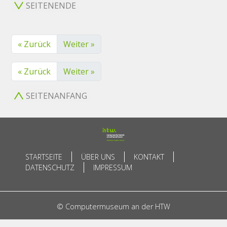
SEITENENDE
« Zurück
Weiter »
« Zurück
Weiter »
SEITENANFANG
STARTSEITE
ÜBER UNS
KONTAKT
DATENSCHUTZ
IMPRESSUM
© Computermuseum an der HTW