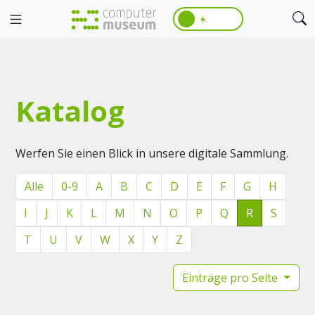
☀️
Katalog
Werfen Sie einen Blick in unsere digitale Sammlung.
Alle
0-9
A
B
C
D
E
F
G
H
I
J
K
L
M
N
O
P
Q
R
S
T
U
V
W
X
Y
Z
Einträge pro Seite