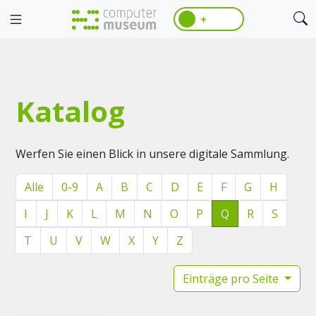
☀️
Katalog
Werfen Sie einen Blick in unsere digitale Sammlung.
Alle
0-9
A
B
C
D
E
F
G
H
I
J
K
L
M
N
O
P
Q
R
S
T
U
V
W
X
Y
Z
Einträge pro Seite