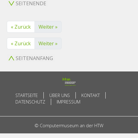
SEITENENDE
« Zurück
Weiter »
« Zurück
Weiter »
SEITENANFANG
STARTSEITE
ÜBER UNS
KONTAKT
DATENSCHUTZ
IMPRESSUM
© Computermuseum an der HTW