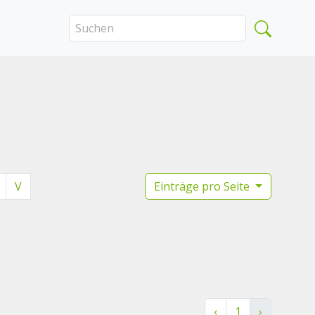
V
Einträge pro Seite
‹
1
›