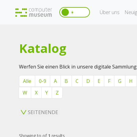
Über uns
Neuig
☀️
Katalog
Werfen Sie einen Blick in unsere digitale Sammlung
Alle
0-9
A
B
C
D
E
F
G
H
W
X
Y
Z
SEITENENDE
Showing
to
of
1
results