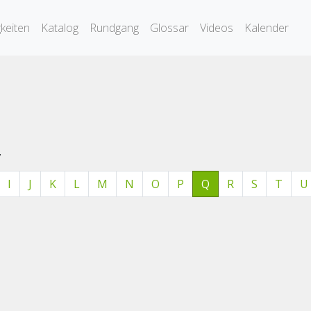
keiten
Katalog
Rundgang
Glossar
Videos
Kalender
.
I
J
K
L
M
N
O
P
Q
R
S
T
U