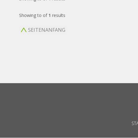
Showing
to
of
1
results
SEITENANFANG
ST