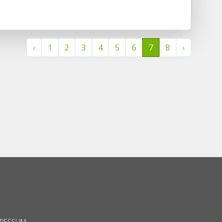
‹
1
2
3
4
5
6
7
8
›
PRESSUM