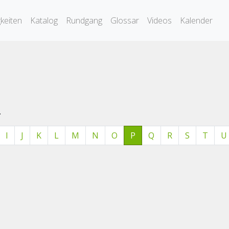
keiten
Katalog
Rundgang
Glossar
Videos
Kalender
.
I
J
K
L
M
N
O
P
Q
R
S
T
U