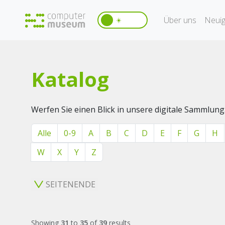
Über uns
Neuig
☀️
Katalog
Werfen Sie einen Blick in unsere digitale Sammlung
Alle
0-9
A
B
C
D
E
F
G
H
W
X
Y
Z
SEITENENDE
Showing
31
to
35
of
39
results