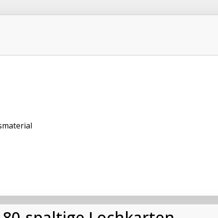
smaterial
80-spaltige Lochkarten,