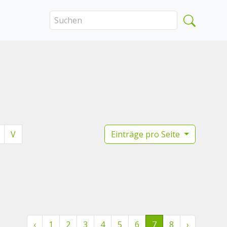
V
Einträge pro Seite
‹
1
2
3
4
5
6
7
8
›