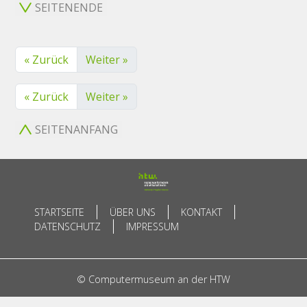
SEITENENDE
« Zurück
Weiter »
« Zurück
Weiter »
SEITENANFANG
STARTSEITE
ÜBER UNS
KONTAKT
DATENSCHUTZ
IMPRESSUM
© Computermuseum an der HTW