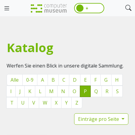
☀️
Katalog
Werfen Sie einen Blick in unsere digitale Sammlung.
Alle
0-9
A
B
C
D
E
F
G
H
I
J
K
L
M
N
O
P
Q
R
S
T
U
V
W
X
Y
Z
Einträge pro Seite