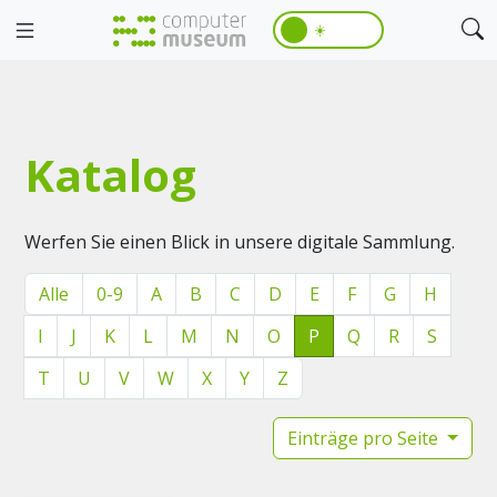
☀️
Katalog
Werfen Sie einen Blick in unsere digitale Sammlung.
Alle
0-9
A
B
C
D
E
F
G
H
I
J
K
L
M
N
O
P
Q
R
S
T
U
V
W
X
Y
Z
Einträge pro Seite