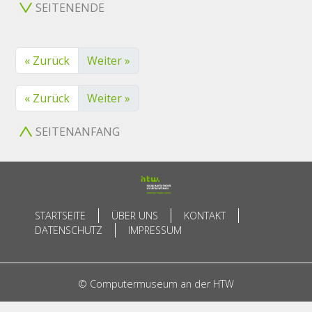
SEITENENDE
« Zurück
Weiter »
« Zurück
Weiter »
SEITENANFANG
STARTSEITE
ÜBER UNS
KONTAKT
DATENSCHUTZ
IMPRESSUM
© Computermuseum an der HTW