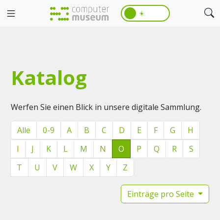
☀️
Katalog
Werfen Sie einen Blick in unsere digitale Sammlung.
Alle
0-9
A
B
C
D
E
F
G
H
I
J
K
L
M
N
O
P
Q
R
S
T
U
V
W
X
Y
Z
Einträge pro Seite