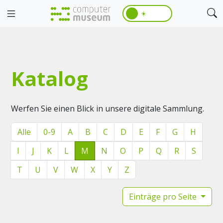
☀️
Katalog
Werfen Sie einen Blick in unsere digitale Sammlung.
Alle
0-9
A
B
C
D
E
F
G
H
I
J
K
L
M
N
O
P
Q
R
S
T
U
V
W
X
Y
Z
Einträge pro Seite