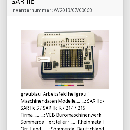
SAR IIc
Inventarnummer:
W/2013/07/00068
graublau, Arbeitsfeld hellgrau 1
Maschinendaten Modelle...........: SAR IIc /
SAR IIc S / SAR IIc K / 214 / 215
Firma.............: VEB Büromaschinenwerk
Sömmerda Hersteller*.......: Rheinmetall
Ort, Land.........: Sömmerda, Deutschland