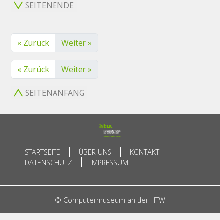
SEITENENDE
« Zurück
Weiter »
« Zurück
Weiter »
SEITENANFANG
STARTSEITE
ÜBER UNS
KONTAKT
DATENSCHUTZ
IMPRESSUM
© Computermuseum an der HTW