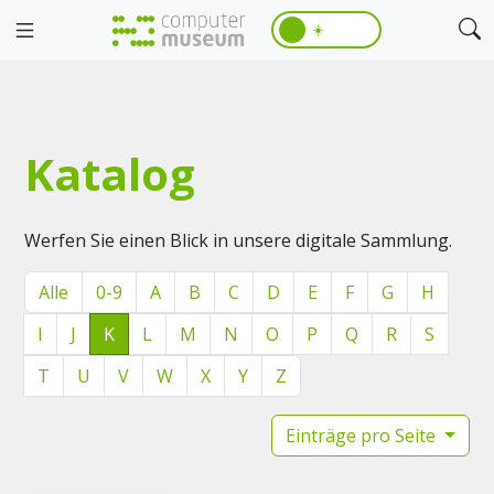
☀️
Katalog
Werfen Sie einen Blick in unsere digitale Sammlung.
Alle
0-9
A
B
C
D
E
F
G
H
I
J
K
L
M
N
O
P
Q
R
S
T
U
V
W
X
Y
Z
Einträge pro Seite