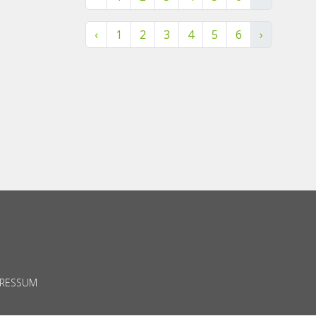
‹
1
2
3
4
5
6
›
PRESSUM