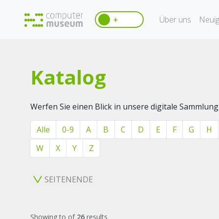
Über uns
Neuig
☀️
Katalog
Werfen Sie einen Blick in unsere digitale Sammlung
Alle
0-9
A
B
C
D
E
F
G
H
W
X
Y
Z
SEITENENDE
Showing
to
of
26
results