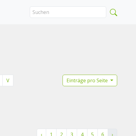
V
Einträge pro Seite
‹
1
2
3
4
5
6
›