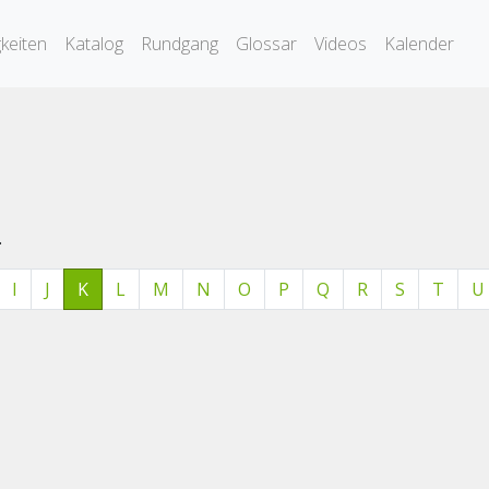
keiten
Katalog
Rundgang
Glossar
Videos
Kalender
.
I
J
K
L
M
N
O
P
Q
R
S
T
U