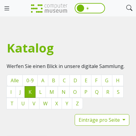
☀️
Katalog
Werfen Sie einen Blick in unsere digitale Sammlung.
Alle
0-9
A
B
C
D
E
F
G
H
I
J
K
L
M
N
O
P
Q
R
S
T
U
V
W
X
Y
Z
Einträge pro Seite