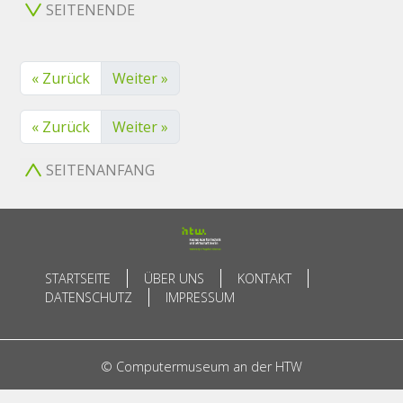
SEITENENDE
« Zurück
Weiter »
« Zurück
Weiter »
SEITENANFANG
STARTSEITE
ÜBER UNS
KONTAKT
DATENSCHUTZ
IMPRESSUM
© Computermuseum an der HTW