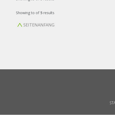
Showing
to
of
5
results
SEITENANFANG
ST