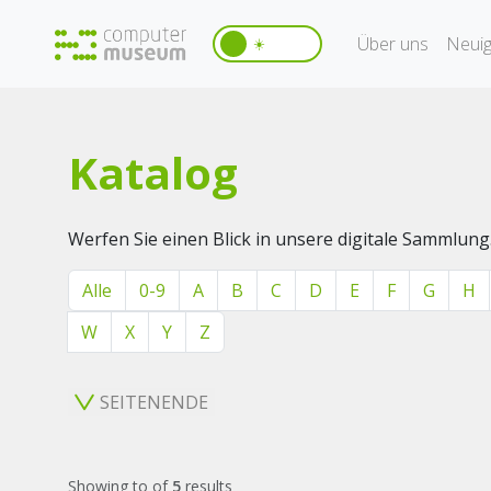
Über uns
Neuig
☀️
Katalog
Werfen Sie einen Blick in unsere digitale Sammlung
Alle
0-9
A
B
C
D
E
F
G
H
W
X
Y
Z
SEITENENDE
Showing
to
of
5
results