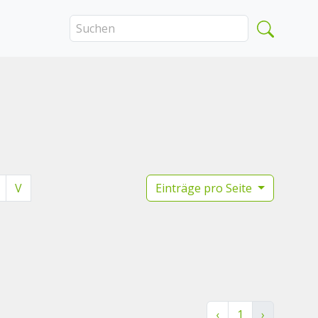
V
Einträge pro Seite
‹
1
›