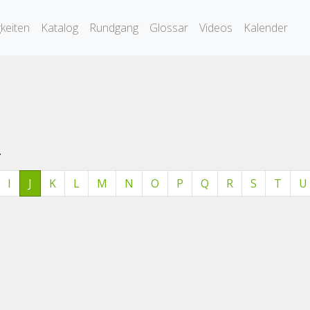
keiten
Katalog
Rundgang
Glossar
Videos
Kalender
.
I
J
K
L
M
N
O
P
Q
R
S
T
U