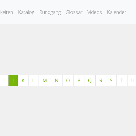
keiten
Katalog
Rundgang
Glossar
Videos
Kalender
.
I
J
K
L
M
N
O
P
Q
R
S
T
U