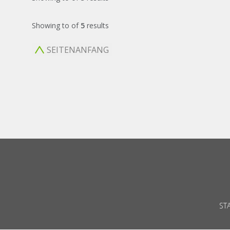
Showing
to
of
5
results
SEITENANFANG
ST