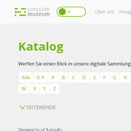
Über uns
Neuig
☀️
Katalog
Werfen Sie einen Blick in unsere digitale Sammlung
Alle
0-9
A
B
C
D
E
F
G
H
W
X
Y
Z
SEITENENDE
Showing
to
of
5
results