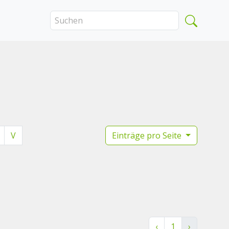
V
Einträge pro Seite
‹
1
›