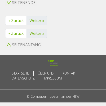
SEITENENDE
« Zurück
Weiter »
« Zurück
Weiter »
SEITENANFANG
STARTSEITE
ÜBER UNS
KONTAKT
DATENSCHUTZ
IMPRESSUM
© Computermuseum an der HTW