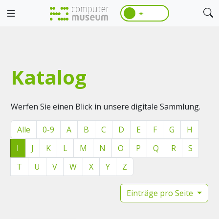
☀️
Katalog
Werfen Sie einen Blick in unsere digitale Sammlung.
Alle
0-9
A
B
C
D
E
F
G
H
I
J
K
L
M
N
O
P
Q
R
S
T
U
V
W
X
Y
Z
Einträge pro Seite