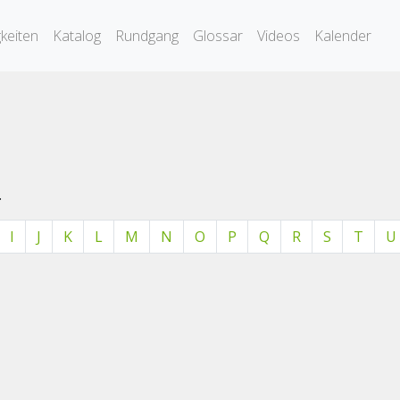
keiten
Katalog
Rundgang
Glossar
Videos
Kalender
.
I
J
K
L
M
N
O
P
Q
R
S
T
U