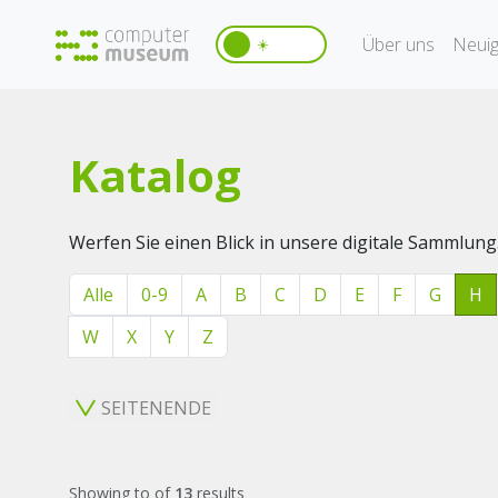
Über uns
Neuig
☀️
Katalog
Werfen Sie einen Blick in unsere digitale Sammlung
Alle
0-9
A
B
C
D
E
F
G
H
W
X
Y
Z
SEITENENDE
Showing
to
of
13
results