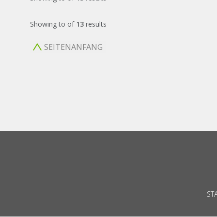
Showing
to
of
13
results
SEITENANFANG
ST