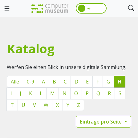
☀️
Katalog
Werfen Sie einen Blick in unsere digitale Sammlung.
Alle
0-9
A
B
C
D
E
F
G
H
I
J
K
L
M
N
O
P
Q
R
S
T
U
V
W
X
Y
Z
Einträge pro Seite