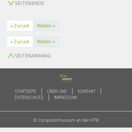
SEITENENDE
« Zurück
Weiter »
« Zurück
Weiter »
SEITENANFANG
STARTSEITE
ÜBER UNS
KONTAKT
DATENSCHUTZ
IMPRESSUM
© Computermuseum an der HTW