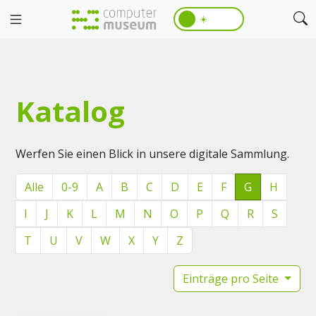
☀️
Katalog
Werfen Sie einen Blick in unsere digitale Sammlung.
Alle
0-9
A
B
C
D
E
F
G
H
I
J
K
L
M
N
O
P
Q
R
S
T
U
V
W
X
Y
Z
Einträge pro Seite