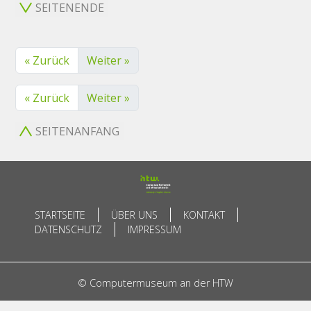
SEITENENDE
« Zurück
Weiter »
« Zurück
Weiter »
SEITENANFANG
STARTSEITE
ÜBER UNS
KONTAKT
DATENSCHUTZ
IMPRESSUM
© Computermuseum an der HTW