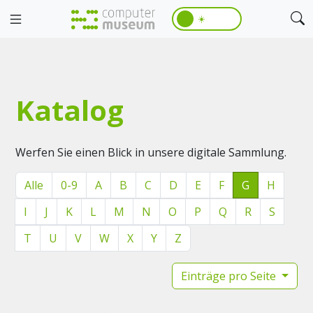
☀️
Katalog
Werfen Sie einen Blick in unsere digitale Sammlung.
Alle
0-9
A
B
C
D
E
F
G
H
I
J
K
L
M
N
O
P
Q
R
S
T
U
V
W
X
Y
Z
Einträge pro Seite