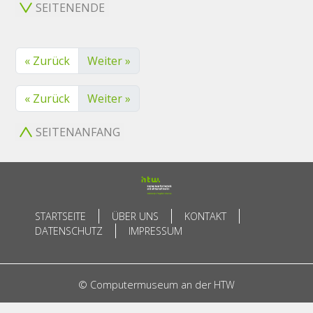
SEITENENDE
« Zurück
Weiter »
« Zurück
Weiter »
SEITENANFANG
STARTSEITE
ÜBER UNS
KONTAKT
DATENSCHUTZ
IMPRESSUM
© Computermuseum an der HTW