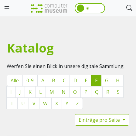
☀️
Katalog
Werfen Sie einen Blick in unsere digitale Sammlung.
Alle
0-9
A
B
C
D
E
F
G
H
I
J
K
L
M
N
O
P
Q
R
S
T
U
V
W
X
Y
Z
Einträge pro Seite