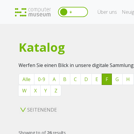
Über uns
Neuig
☀️
Katalog
Werfen Sie einen Blick in unsere digitale Sammlung
Alle
0-9
A
B
C
D
E
F
G
H
W
X
Y
Z
SEITENENDE
Showing
to
of
26
results