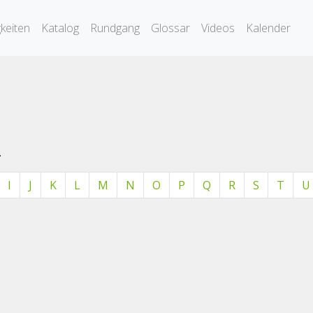
keiten
Katalog
Rundgang
Glossar
Videos
Kalender
.
I
J
K
L
M
N
O
P
Q
R
S
T
U