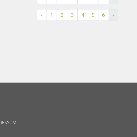
‹
1
2
3
4
5
6
›
PRESSUM