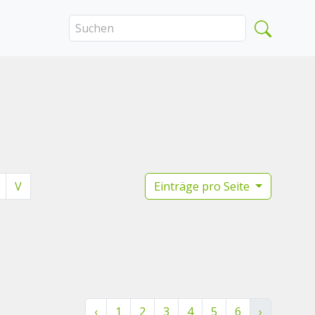
V
Einträge pro Seite
‹
1
2
3
4
5
6
›