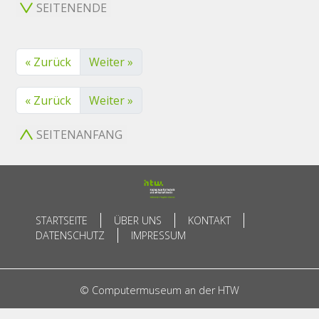
SEITENENDE
« Zurück
Weiter »
« Zurück
Weiter »
SEITENANFANG
STARTSEITE
ÜBER UNS
KONTAKT
DATENSCHUTZ
IMPRESSUM
© Computermuseum an der HTW