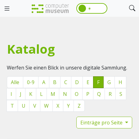
☀️
Katalog
Werfen Sie einen Blick in unsere digitale Sammlung.
Alle
0-9
A
B
C
D
E
F
G
H
I
J
K
L
M
N
O
P
Q
R
S
T
U
V
W
X
Y
Z
Einträge pro Seite