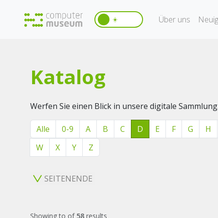
Über uns
Neuig
☀️
Katalog
Werfen Sie einen Blick in unsere digitale Sammlung
Alle
0-9
A
B
C
D
E
F
G
H
W
X
Y
Z
SEITENENDE
Showing
to
of
58
results