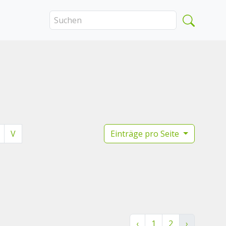
V
Einträge pro Seite
‹
1
2
›