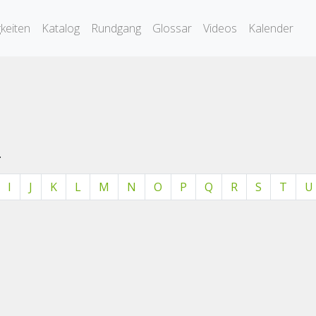
keiten
Katalog
Rundgang
Glossar
Videos
Kalender
.
I
J
K
L
M
N
O
P
Q
R
S
T
U