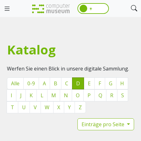
☀️
Katalog
Werfen Sie einen Blick in unsere digitale Sammlung.
Alle
0-9
A
B
C
D
E
F
G
H
I
J
K
L
M
N
O
P
Q
R
S
T
U
V
W
X
Y
Z
Einträge pro Seite