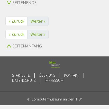
SEITENENDE
« Zurück
Weiter »
« Zurück
Weiter »
SEITENANFANG
STARTSEITE
ÜBER UNS
KONTAKT
DATENSCHUTZ
IMPRESSUM
© Computermuseum an der HTW