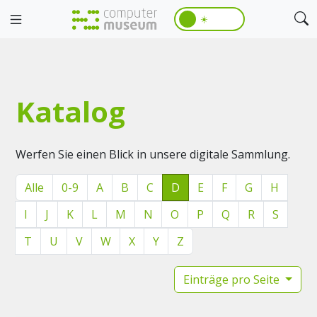
☀️
Katalog
Werfen Sie einen Blick in unsere digitale Sammlung.
Alle
0-9
A
B
C
D
E
F
G
H
I
J
K
L
M
N
O
P
Q
R
S
T
U
V
W
X
Y
Z
Einträge pro Seite