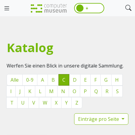
☀️
Katalog
Werfen Sie einen Blick in unsere digitale Sammlung.
Alle
0-9
A
B
C
D
E
F
G
H
I
J
K
L
M
N
O
P
Q
R
S
T
U
V
W
X
Y
Z
Einträge pro Seite