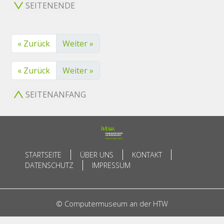
SEITENENDE
« Zurück
Weiter »
« Zurück
Weiter »
SEITENANFANG
STARTSEITE
ÜBER UNS
KONTAKT
DATENSCHUTZ
IMPRESSUM
© Computermuseum an der HTW