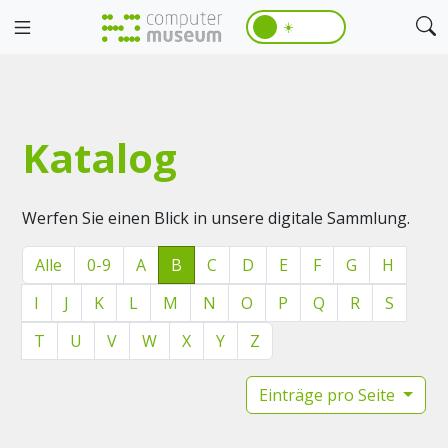
☀️
Katalog
Werfen Sie einen Blick in unsere digitale Sammlung.
Alle
0-9
A
B
C
D
E
F
G
H
I
J
K
L
M
N
O
P
Q
R
S
T
U
V
W
X
Y
Z
Einträge pro Seite