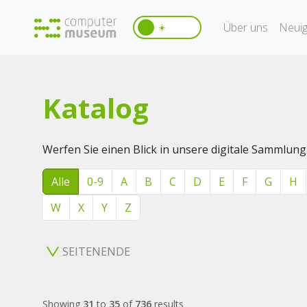
Über uns
Neuig
☀️
Katalog
Werfen Sie einen Blick in unsere digitale Sammlung
Alle
0-9
A
B
C
D
E
F
G
H
W
X
Y
Z
SEITENENDE
Showing
31
to
35
of
736
results