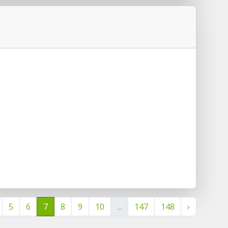
5
6
7
8
9
10
...
147
148
›