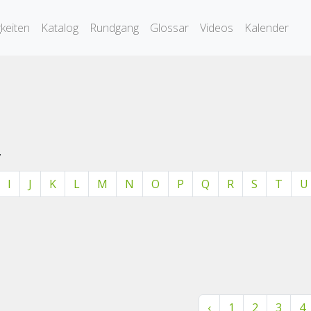
keiten
Katalog
Rundgang
Glossar
Videos
Kalender
.
I
J
K
L
M
N
O
P
Q
R
S
T
U
‹
1
2
3
4