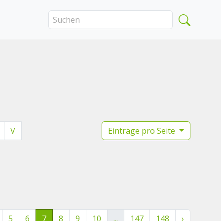
V
Einträge pro Seite
5
6
7
8
9
10
...
147
148
›