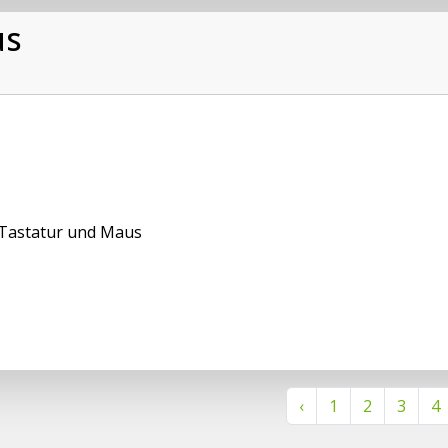
us
Tastatur und Maus
‹
1
2
3
4