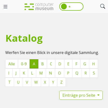
☀️
Katalog
Werfen Sie einen Blick in unsere digitale Sammlung.
Alle
0-9
A
B
C
D
E
F
G
H
I
J
K
L
M
N
O
P
Q
R
S
T
U
V
W
X
Y
Z
Einträge pro Seite