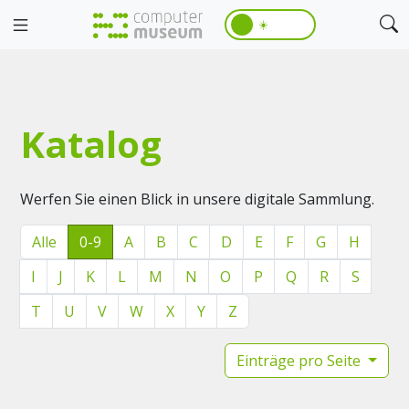
☀️
Katalog
Werfen Sie einen Blick in unsere digitale Sammlung.
Alle
0-9
A
B
C
D
E
F
G
H
I
J
K
L
M
N
O
P
Q
R
S
T
U
V
W
X
Y
Z
Einträge pro Seite