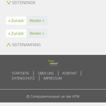
SEITENENDE
« Zurück
Weiter »
« Zurück
Weiter »
SEITENANFANG
STARTSEITE
ÜBER UNS
KONTAKT
DATENSCHUTZ
IMPRESSUM
© Computermuseum an der HTW