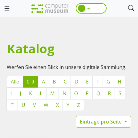
☀️
Katalog
Werfen Sie einen Blick in unsere digitale Sammlung.
Alle
0-9
A
B
C
D
E
F
G
H
I
J
K
L
M
N
O
P
Q
R
S
T
U
V
W
X
Y
Z
Einträge pro Seite