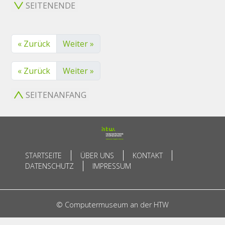
SEITENENDE
« Zurück
Weiter »
« Zurück
Weiter »
SEITENANFANG
STARTSEITE
ÜBER UNS
KONTAKT
DATENSCHUTZ
IMPRESSUM
© Computermuseum an der HTW