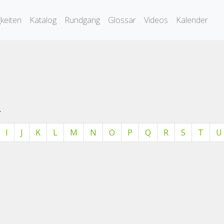
keiten
Katalog
Rundgang
Glossar
Videos
Kalender
.
I
J
K
L
M
N
O
P
Q
R
S
T
U