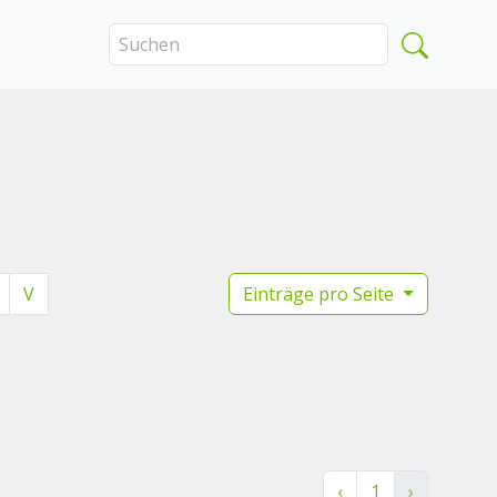
V
Einträge pro Seite
‹
1
›