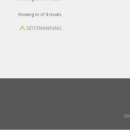
Showing
to
of
3
results
SEITENANFANG
ST