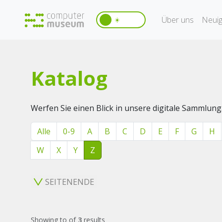
Über uns
Neuig
☀️
Katalog
Werfen Sie einen Blick in unsere digitale Sammlung
Alle
0-9
A
B
C
D
E
F
G
H
W
X
Y
Z
SEITENENDE
Showing
to
of
3
results