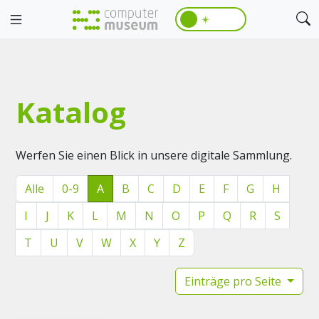
☀️
Katalog
Werfen Sie einen Blick in unsere digitale Sammlung.
Alle
0-9
A
B
C
D
E
F
G
H
I
J
K
L
M
N
O
P
Q
R
S
T
U
V
W
X
Y
Z
Einträge pro Seite