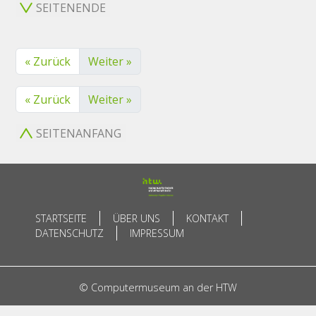
SEITENENDE
« Zurück
Weiter »
« Zurück
Weiter »
SEITENANFANG
STARTSEITE
ÜBER UNS
KONTAKT
DATENSCHUTZ
IMPRESSUM
© Computermuseum an der HTW