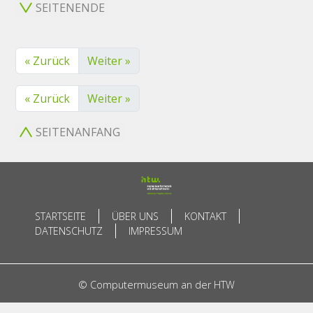
SEITENENDE
« Zurück
Weiter »
« Zurück
Weiter »
SEITENANFANG
STARTSEITE
ÜBER UNS
KONTAKT
DATENSCHUTZ
IMPRESSUM
© Computermuseum an der HTW