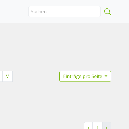
V
Einträge pro Seite
‹
1
›