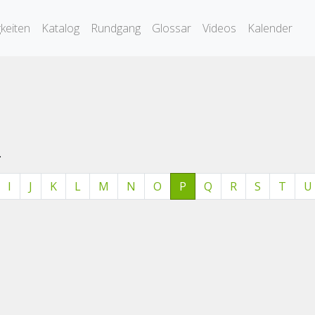
keiten
Katalog
Rundgang
Glossar
Videos
Kalender
.
I
J
K
L
M
N
O
P
Q
R
S
T
U