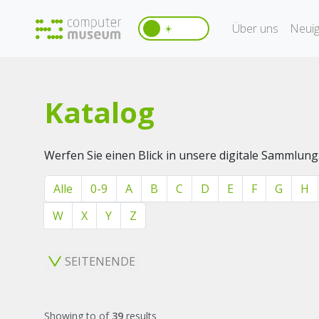
Über uns
Neuig
☀️
Katalog
Werfen Sie einen Blick in unsere digitale Sammlung
Alle
0-9
A
B
C
D
E
F
G
H
W
X
Y
Z
SEITENENDE
Showing
to
of
39
results