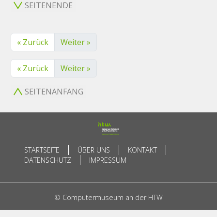
SEITENENDE
« Zurück
Weiter »
« Zurück
Weiter »
SEITENANFANG
STARTSEITE
ÜBER UNS
KONTAKT
DATENSCHUTZ
IMPRESSUM
© Computermuseum an der HTW