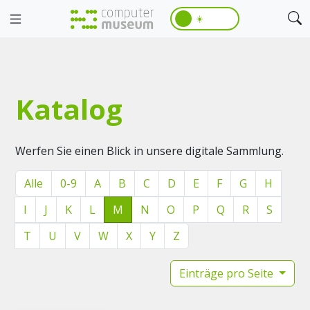
☀️
Katalog
Werfen Sie einen Blick in unsere digitale Sammlung.
Alle
0-9
A
B
C
D
E
F
G
H
I
J
K
L
M
N
O
P
Q
R
S
T
U
V
W
X
Y
Z
Einträge pro Seite