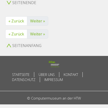
SEITENENDE
« Zurück
Weiter »
« Zurück
Weiter »
SEITENANFANG
STARTSEITE
ÜBER UNS
KONTAKT
DATENSCHUTZ
IMPRESSUM
© Computermuseum an der HTW