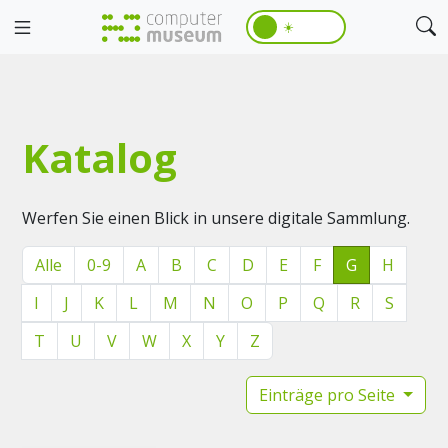
☀️
Katalog
Werfen Sie einen Blick in unsere digitale Sammlung.
Alle
0-9
A
B
C
D
E
F
G
H
I
J
K
L
M
N
O
P
Q
R
S
T
U
V
W
X
Y
Z
Einträge pro Seite