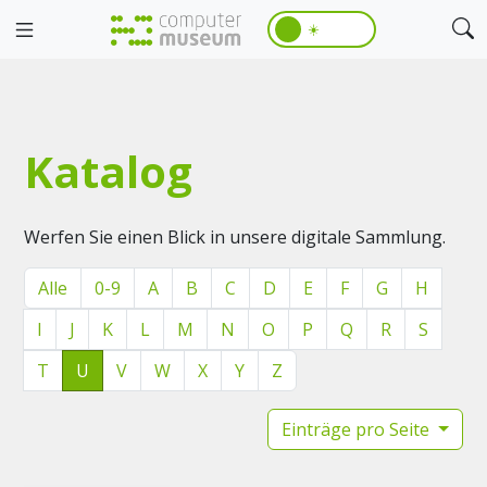
☀️
Katalog
Werfen Sie einen Blick in unsere digitale Sammlung.
Alle
0-9
A
B
C
D
E
F
G
H
I
J
K
L
M
N
O
P
Q
R
S
T
U
V
W
X
Y
Z
Einträge pro Seite