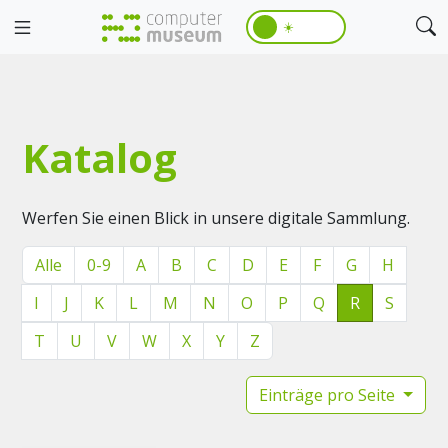
☀️
Katalog
Werfen Sie einen Blick in unsere digitale Sammlung.
Alle
0-9
A
B
C
D
E
F
G
H
I
J
K
L
M
N
O
P
Q
R
S
T
U
V
W
X
Y
Z
Einträge pro Seite