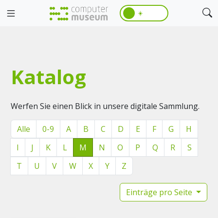
☀️
Katalog
Werfen Sie einen Blick in unsere digitale Sammlung.
Alle
0-9
A
B
C
D
E
F
G
H
I
J
K
L
M
N
O
P
Q
R
S
T
U
V
W
X
Y
Z
Einträge pro Seite