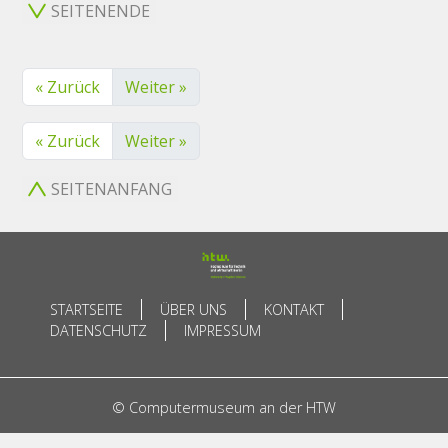
SEITENENDE
« Zurück
Weiter »
« Zurück
Weiter »
SEITENANFANG
STARTSEITE
ÜBER UNS
KONTAKT
DATENSCHUTZ
IMPRESSUM
© Computermuseum an der HTW