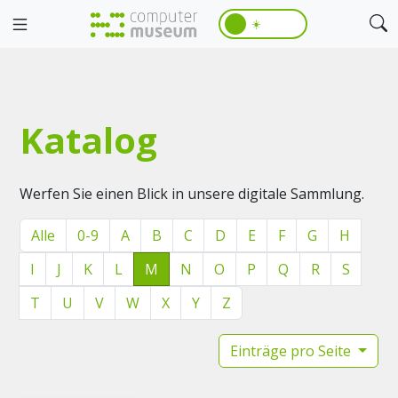
☀️
Katalog
Werfen Sie einen Blick in unsere digitale Sammlung.
Alle
0-9
A
B
C
D
E
F
G
H
I
J
K
L
M
N
O
P
Q
R
S
T
U
V
W
X
Y
Z
Einträge pro Seite